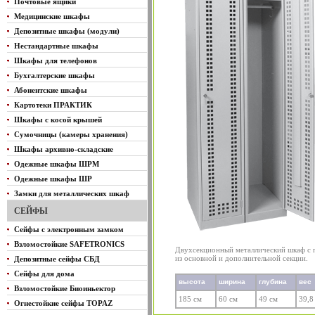
Почтовые ящики
Медицинские шкафы
Депозитные шкафы (модули)
Нестандартные шкафы
Шкафы для телефонов
Бухгалтерские шкафы
Абонентские шкафы
Картотеки ПРАКТИК
Шкафы с косой крышей
Сумочницы (камеры хранения)
Шкафы архивно-складские
Одежные шкафы ШРМ
Одежные шкафы ШР
Замки для металлических шкаф
СЕЙФЫ
Сейфы с электронным замком
Взломостойкие SAFETRONICS
Двухсекционный металлический шкаф с 
из основной и дополнительной секции.
Депозитные сейфы СБД
Сейфы для дома
высота
ширина
глубина
вес
Взломостойкие Биоиньектор
185 см
60 см
49 см
39,8
Огнестойкие сейфы TOPAZ