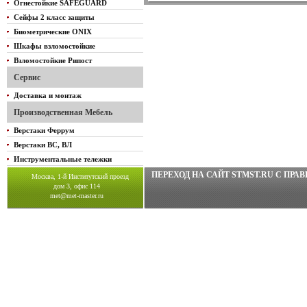
Огнестойкие SAFEGUARD
Сейфы 2 класс защиты
Биометрические ONIX
Шкафы взломостойкие
Взломостойкие Рипост
Сервис
Доставка и монтаж
Производственная Мебель
Верстаки Феррум
Верстаки ВС, ВЛ
Инструментальные тележки
ПЕРЕХОД НА САЙТ STMST.RU C ПР
Москва, 1-й Институтский проезд
дом 3, офис 114
met@met-master.ru