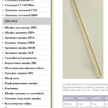
Стеллажи складские СГ
Стеллажи СУ 150/300кг
Элементы стеллажей СТФ
Элементы стеллажей МКФ
ШКАФЫ
Шкафы для одежды ШРС
Шкафы архивные ШРА
Архивные шкафы ШХА
Одежные сборные ШРК
Архивные шкафы ШАМ
Архивные шкафы ALR
Скамейки для раздевалок
Картотечные шкафы ШК
Металлическая офисная мебель
Одежные сварные ШО
Шкаф-купе
Перфорированные шкафы
Стойка включает в себя комплектующие
Грузоподъемность секции стеллажа, с
Ключницы
850кг, высотой 2-2,5 м – 600кг, при с
Шкафы одежные со скамейкой
высота
ширина
глубина
в
Одежные модульные шкафы
Бухгалтерские сейфы
200 см
0 см
0 см
2 