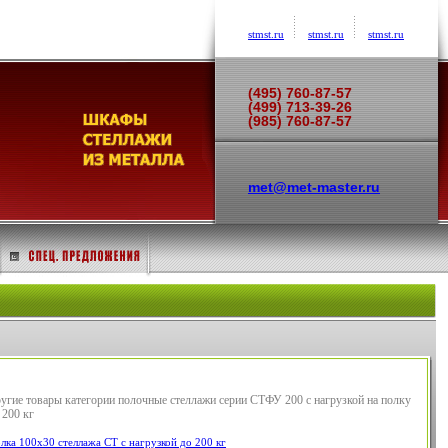
stmst.ru
stmst.ru
stmst.ru
(495) 760-87-57
(499) 713-39-26
(985) 760-87-57
met@met-master.ru
угие товары категории полочные стеллажи серии СТФУ 200 с нагрузкой на полку
 200 кг
лка 100х30 стеллажа СТ с нагрузкой до 200 кг