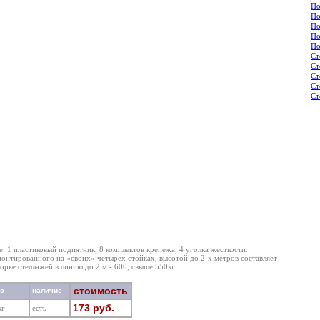
По
По
По
По
По
Ст
Ст
Ст
Ст
Ст
. 1 пластиковый подпятник, 8 комплектов крепежа, 4 уголка жесткости.
монтированного на «своих» четырех стойках, высотой до 2-х метров составляет
борке стеллажей в линию до 2 м - 600, свыше 550кг.
стоимость
ес
наличие
173 руб.
кг
есть