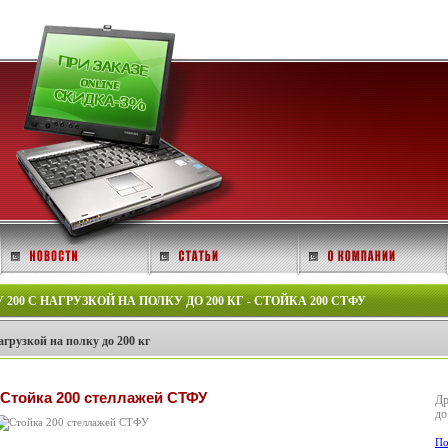
0 С НАГРУЗКОЙ НА ПОЛКУ ДО 200 КГ - СТОЙКА 200 СТФУ
грузкой на полку до 200 кг
Стойка 200 стеллажей СТФУ
Др
до
По