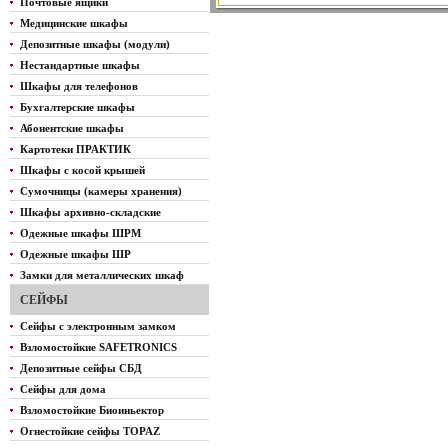
Почтовые ящики
Медицинские шкафы
Депозитные шкафы (модули)
Нестандартные шкафы
Шкафы для телефонов
Бухгалтерские шкафы
Абонентские шкафы
Картотеки ПРАКТИК
Шкафы с косой крышей
Сумочницы (камеры хранения)
Шкафы архивно-складские
Одежные шкафы ШРМ
Одежные шкафы ШР
Замки для металлических шкаф
СЕЙФЫ
Сейфы с электронным замком
Взломостойкие SAFETRONICS
Депозитные сейфы СБД
Сейфы для дома
Взломостойкие Биоиньектор
Огнестойкие сейфы TOPAZ