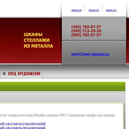
stmst.ru
stmst.ru
stmst.ru
(495) 760-87-57
(499) 713-39-26
(985) 760-87-57
met@met-master.ru
угие товары категории Шкафы одежные ШО. Секционные шкафы для одежды.
аф для одежды одностворчатый
аф для одежды двухстворчатый