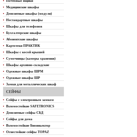
Почтовые ящики
Медицинские шкафы
Депозитные шкафы (модули)
Нестандартные шкафы
Шкафы для телефонов
Бухгалтерские шкафы
Абонентские шкафы
Картотеки ПРАКТИК
Шкафы с косой крышей
Сумочницы (камеры хранения)
Шкафы архивно-складские
Одежные шкафы ШРМ
Одежные шкафы ШР
Замки для металлических шкаф
СЕЙФЫ
Сейфы с электронным замком
Взломостойкие SAFETRONICS
Депозитные сейфы СБД
Сейфы для дома
Взломостойкие Биоиньектор
Огнестойкие сейфы TOPAZ