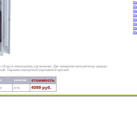
Шк
Шк
Шк
Шк
Шк
Шк
Шк
Шк
о убора и перекладина для вешалки. Две запираеме металлическе дверцы.
ерый. Окрашен импортной порошковой краской.
стоимость
ес
наличие
4099 руб.
кг
есть