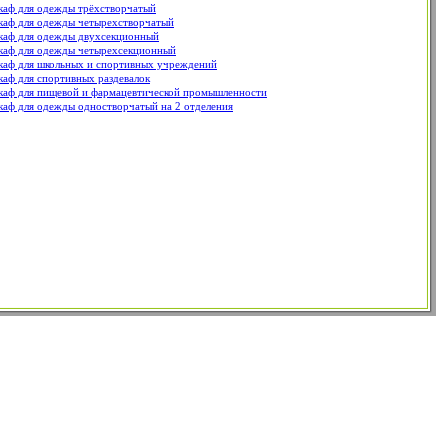
аф для одежды трёхстворчатый
аф для одежды четырехстворчатый
аф для одежды двухсекционный
аф для одежды четырехсекционный
аф для школьных и спортивных учреждений
аф для спортивных раздевалок
аф для пищевой и фармацевтической промышленности
аф для одежды одностворчатый на 2 отделения