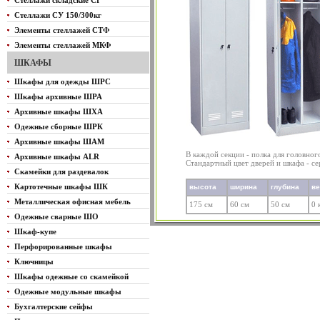
Стеллажи складские СГ
Стеллажи СУ 150/300кг
Элементы стеллажей СТФ
Элементы стеллажей МКФ
ШКАФЫ
Шкафы для одежды ШРС
Шкафы архивные ШРА
Архивные шкафы ШХА
Одежные сборные ШРК
Архивные шкафы ШАМ
В каждой секции - полка для головног
Архивные шкафы ALR
Стандартный цвет дверей и шкафа - с
Скамейки для раздевалок
Картотечные шкафы ШК
высота
ширина
глубина
в
Металлическая офисная мебель
175 см
60 см
50 см
0 
Одежные сварные ШО
Шкаф-купе
Перфорированные шкафы
Ключницы
Шкафы одежные со скамейкой
Одежные модульные шкафы
Бухгалтерские сейфы